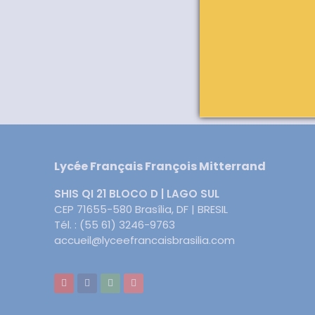
Lycée Français François Mitterrand
SHIS QI 21 BLOCO D | LAGO SUL
CEP 71655-580 Brasília, DF | BRESIL
Tél. : (55 61) 3246-9763
accueil@lyceefrancaisbrasilia.com