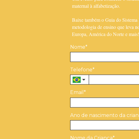
s
maternal à alfabetização.
Baixe também o Guia do Sistema F
ernos.
metodologia de ensino que leva no
Europa, América do Norte e mais
Nome*
ento do secundário
Telefone*
Email*
Ano de nascimento da crian
Nome da Criança*