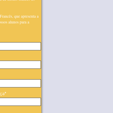
rancês, que apresenta a
ssos alunos para a
!
ça*