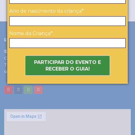
Ano de nascimento da criança*
Nome da Criança*
Lycée Français François Mitterrand
SHIS QI 21 BLOCO D | LAGO SUL
CEP 71655-580 Brasília, DF | BRESIL
PARTICIPAR DO EVENTO E
Tél. : (55 61) 3246-9763
RECEBER O GUIA!
accueil@lyceefrancaisbrasilia.com