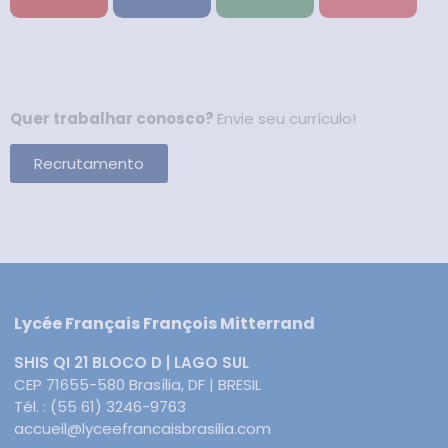
Quer trabalhar conosco?
Envie seu currículo!
Recrutamento
Lycée Français François Mitterrand
SHIS QI 21 BLOCO D | LAGO SUL
CEP 71655-580 Brasília, DF | BRESIL
Tél. : (55 61) 3246-9763
accueil@lyceefrancaisbrasilia.com