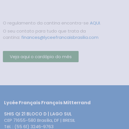
O regulamento da cantina encontra-se
AQUI
.
O seu contato para tudo que trata da
cantina:
finances@
lyceefrancaisbrasilia.com
Veja aqui o cardápio do mês
Lycée Français François Mitterrand
SHIS QI 21 BLOCO D | LAGO SUL
CEP 71655-580 Brasília, DF | BRESIL
Tél. : (55 61) 3246-9763